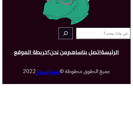
سة
اتصل بنا
ساهم
من نحن؟
خريطة الموقع
سياسور
ميع الحقوق محفوظة ©
2022