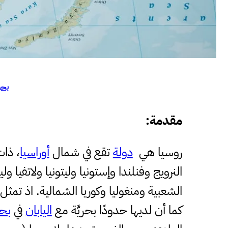
بحو
مقدمة:
روسيا هي
دولة
تقع في شمال
أوراسيا
، ذا
النرويج وفنلندا وإستونيا وليتونيا ولاتفيا 
الشعبية ومنغوليا وكوريا الشمالية. اذ تمث
كما أن لديها حدودًا بحريَّة مع
اليابان
في
بح