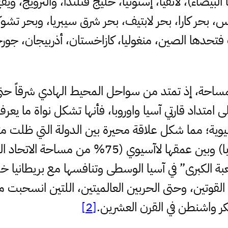
بيضاء)، لاتفيا، إستونيا، خليج فنلندا، والنرويج، ويقع 
س، بحر كارا، بحر لابتيف، بحر شرق سيبريا، وبحر تشو
تحدها الصين، منغوليا، كازاخستان، أذربيجان، جورجيا
امتداد قارتي آسيا واوروبا، فأنها تشكل نواة ما يعرف
وية؛ مما شكل علاقة محيرة بين الدولة التي ظلت متجذ
ما نسبته 25% من الاتحاد الروسي في أوروبا) وبين 
عبة الكبرى” في آسيا الوسطى وتنافسها مع بريطانيا 
ن القوتين، وحتى الحربين العالميتين، اللتين انسحبت
 واشنطن في القرن العشرين.
[2]