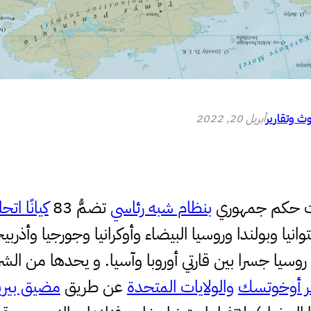
ث وتقارير
أبريل 20, 2022
ت حكم جمهوري
بنظام شبه رئاسي
تضمُّ 83
كيانًا اتحاد
وليتوانيا وبولندا وروسيا البيضاء وأوكرانيا وجورجيا وأ
ل روسيا جسرا بين قارتي أوروبا وآسيا. و يحدها من الش
ر أوخوتسك
والولايات المتحدة
عن طريق
مضيق بيري