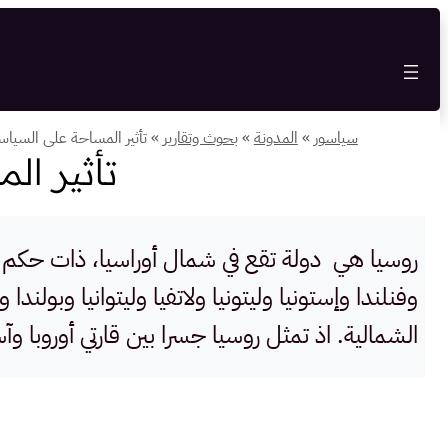
تخطى
إلى
المحتوى
سياسور
»
المدونة
»
بحوث وتقارير
»
تأثير المساحة على السياس
تأثير ال
وفنلندا وإستونيا وليتونيا ولاتفيا وليتوانيا وبولن
الشمالية. اذ تمثل روسيا جسرا بين قارتي أوروبا وآس