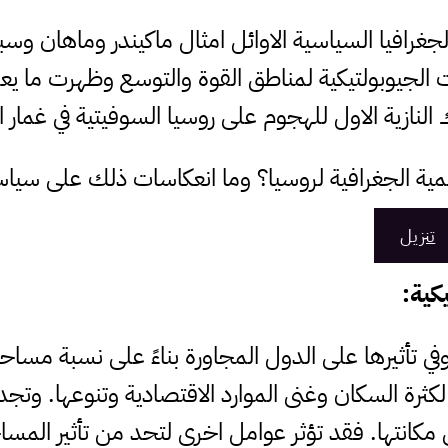
الجغرافيا السياسية الاوائل امثال ماكيندر وماهان 
ت الجيوبولتيكية لمناطق القوة والتوسع وظهرت ما ي
نازية الاول للهجوم على روسيا السوفيتية في غمار الح
ية الجغرافية لروسيا؟ وما انعكاسات ذلك على سياساته
تنزيل
كية:
في تأثيرها على الدول المجاورة بناءً على نسبة مساحة 
ً لكثرة السكان وغنى الموارد الاقتصادية وتنوعها. وتجد
 مكانتها. فقد تؤثر عوامل اخرى لتحد من تأثير المساح