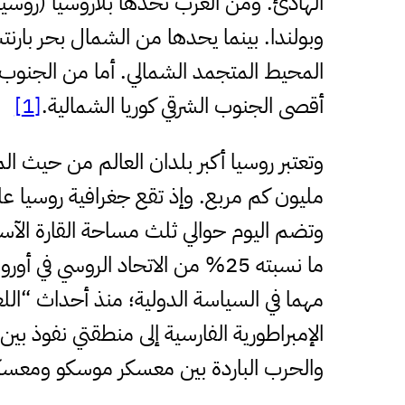
الهادئ. ومن الغرب تحدها بلاروسيا (روسيا ال
وبولندا. بينما يحدها من الشمال بحر بارنت
المحيط المتجمد الشمالي. أما من الجنوب ف
أقصى الجنوب الشرقي كوريا الشمالية.
[1]
مليون كم مربع. وإذ تقع جغرافية روسيا على 
وتضم اليوم حوالي ثلث مساحة القارة الآسي
مهما في السياسة الدولية؛ منذ أحداث “الل
الإمبراطورية الفارسية إلى منطقتي نفوذ بي
والحرب الباردة بين معسكر موسكو ومعسكر