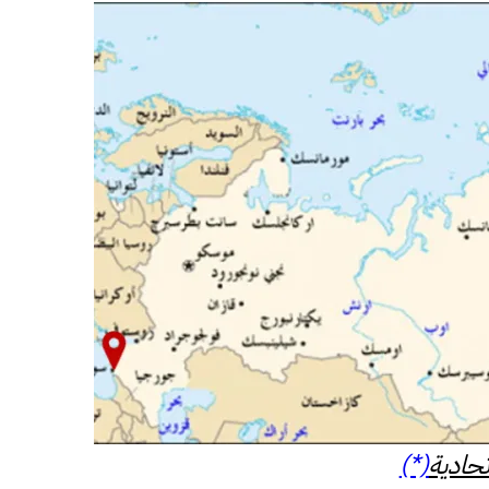
حادية
(*)