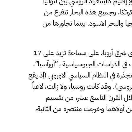
إقليم كاليننغراد الروسي بين لتوانيا
كوتكا، وجميع هذه البحار تتفرع من
 والبحر الاسود. بينما تجاورها من
وتعتبر روسيا أكبر بلدان العالم من حيث المساحة، إذ تمتد من سواحل المحيط الهادي شرقاً حتى شرق أروبا، على مساحة تزيد على 17
 في الدراسات الجيوسياسية بـ”أورآسيا”.
رة في النظام السياسي الاوروبي (إذ يقع
عمقها لاآسيوي (75% من مساحة الاتحاد الروسي). وقد كانت روسيا، ولا زالت، لاعباً
خلال القرن التاسع عشر، من تقسيم
 من أولاهما وخرجت منتصرة من الثانية،