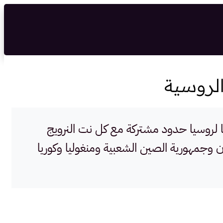
الروسية
ت حكم جمهوري بنظام شبه رئاسي تضمُّ 83 كيانًا اتحاديًا. كما لروسيا حدود مشتركة مع كل نت النرويج
ستان وجمهورية الصين الشعبية ومنغوليا وكوريا