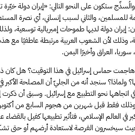
ء والُسذّج ستكون على النحو التالي: «إيران دولة خيّ
للمسلمين، والثاني لسبب إنساني، أي نصرة المستض
ن: إيران دولة لديها طموحات إمبريالية توسعية، ولذل
ية، وذلك لأن الشعوب العربية مرتبطة عاطفيًا مع ه
ان، سوريا، العراق وأخيرًا اليمن.
اذا هاجمت حماس إسرائيل في هذا التوقيت؟ هل كا
؟ ولماذا؟ سنجد أنه من الجليّ أن المصلحة الأكبر ف
ي اتجاهها نحو التطبيع مع إسرائيل. وسبق أن ذكرت إ
»، وذلك فقط قبل شهرين من هجوم السابع من أكتوب
 في العالم الإسلامي، فتأثير تطبيعها كفيل بالقضاء ع
ث سيخسرون الفرصة لاستعادة أرضهم أو حتى تشكيل 