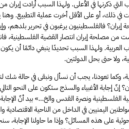
التي ذكرنها في الأعلى. ولهذا السبب أرادت إيران م
 في ذلك، أو على الأقل أخرت عملية التطبيع. وهنا 
إيران؟ فالفلسطينيون يرغبون في تحرير بلدهم، وإ
ت من مصلحة إيران انتصار القضية الفلسطينية، فانتص
 العربية. ولهذا السبب تحديدًا ينبغي دائمًا أن يكو
ة، ولا حتى بحل الدولتين.
وثية، وكما تعودنا، يجب أن نسأل ونبقى في حالة شك ل
آن؟ إنّ إجابة الأغبياء والسذج ستكون على النحو التالي
ة الفلسطينية ونصرة القدس والخ…» بيد أنّ الإجابة ا
لمواطنين اليمنيين في الداخل من الناحية الاقتصادية 
الحوثية على هذه المسائل؟ وإذا ما حاولنا الإجابة، 