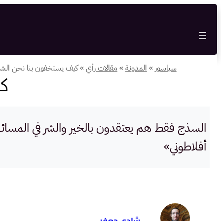
تخطى
إلى
المحتوى
سياسور
»
المدونة
»
مقالات رأي
»
كيف يستخفون بنا نحن ال
ك
السذج فقط هم يعتقدون بالخير والشر في المسائل 
أفلاطوني»
شادي جعفر