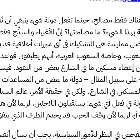
هناك فقط مصالح، حينما تفعل دولة شيء ينبغي أن ن
ة بهذا الشيء؟ ما مصلحتها؟ إنّ الأغبياء والسذّج ف
 أفضل ممارسة هي التشكيك في أي مبررات أخلاقية ق
عوب، وخاصة الشعوب العربية، أنهم يطبقون قواعد ح
ن إعطاء مسكين ما في الشارع بعض من النقود. فيسق
– على سبيل المثال – دولة ما بعض من المساعدات ال
لمسكين في الشارع. ولكن في حقيقة الأمر، عالم ال
ولة في فعل أي شيء: يستقبلون اللاجئين، لربما لأن
ية أو لربما لأن وقف الحرب قد يخدم الطرف الذي ي
تفحص في النظر للأمور السياسية، يجب أن نسأل أنفسن